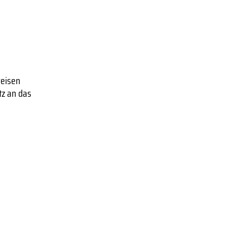
reisen
tz an das