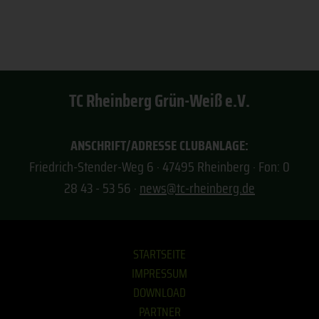
steht er euch gerne mit Rat und Tat zur Seite:
Juan Schlösser
Telefon: 01 77 - 4 43 91 03
klubhaus@tc-rheinberg.de
TC Rheinberg Grün-Weiß e.V.
ANSCHRIFT/ADRESSE CLUBANLAGE:
Friedrich-Stender-Weg 6 · 47495 Rheinberg · Fon: 0
28 43 - 53 56 ·
news@tc-rheinberg.de
STARTSEITE
IMPRESSUM
DOWNLOAD
PARTNER